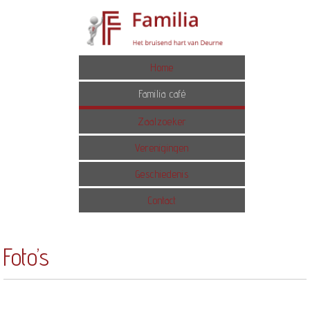
Home
Familia café
Zaalzoeker
Verenigingen
Geschiedenis
Contact
Foto’s