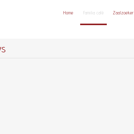
Home
Familia café
Zaalzoeker
ws