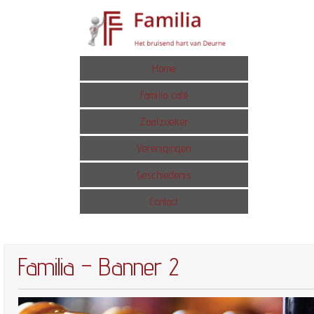
Home
Familia café
Zaalzoeker
Verenigingen
Geschiedenis
Contact
Familia – Banner 2