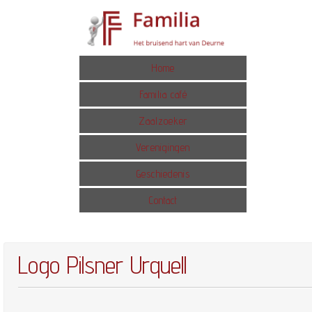
Home
Familia café
Zaalzoeker
Verenigingen
Geschiedenis
Contact
Logo Pilsner Urquell